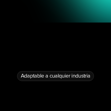
Conversational AI & Automation
Multilingual AI Agents
Gen
Adaptable a cualquier industria