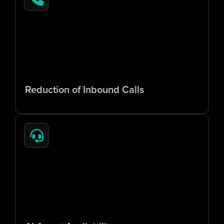
6
5
%
Reduction of Inbound Calls
2
4
/
7